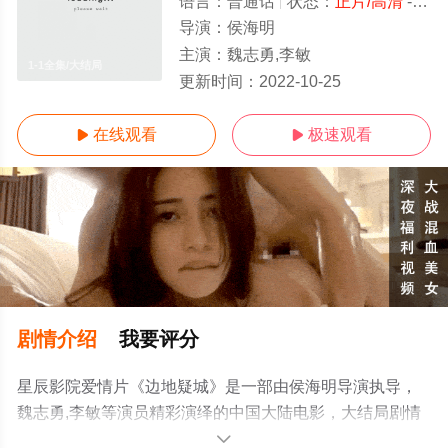
语言：
普通话
状态：
正片/高清
- 免费在线观看
导演：
侯海明
主演：
魏志勇,李敏
1-1全集/大结局
更新时间：
2022-10-25
在线观看
极速观看


剧情介绍
我要评分
星辰影院爱情片《边地疑城》是一部由侯海明导演执导，
魏志勇,李敏等演员精彩演绎的中国大陆电影，大结局剧情
已揭晓（1-1全集），手机免费观看高清未删减完整版电影
