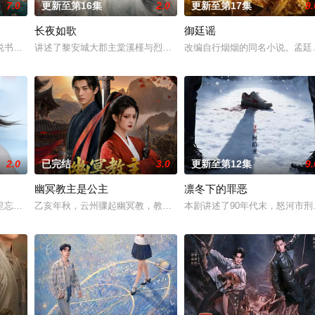
7.0
更新至第16集
2.0
更新至第17集
9.
长夜如歌
御廷谣
书班子，偶遇“白天人住屋，晚上鬼占房”的阴阳宅，江淮被掳走配“阴婚”。
讲述了黎安城大郡主棠溪槿与烈云峥之间曲折动人的情感，以及他们
改编自行烟烟的同名小说。孟廷
2.0
已完结
3.0
更新至第12集
9.
幽冥教主是公主
凛冬下的罪恶
顾炎带自己用程序员身份卧底电诈集团以求查出未婚妻离奇死亡的真相。两人联
里忘川元神，二人共感相连，一同寻仙草修复肉身。未央动心，却不知自身是身
乙亥年秋，云州骤起幽冥教，教主独孤晴专杀薄情负心德行有亏之辈
本剧讲述了90年代末，怒河市