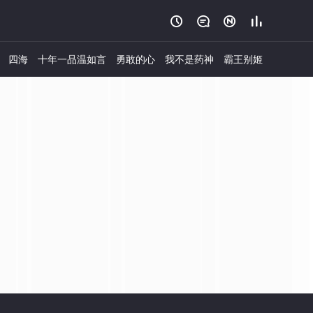




四海
十年一品温如言
勇敢的心
我不是药神
霸王别姬