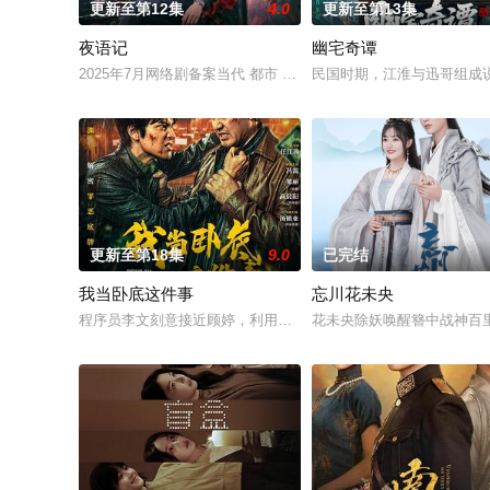
更新至第12集
4.0
更新至第13集
夜语记
幽宅奇谭
2025年7月网络剧备案当代 都市 海南越酷文化传媒有限公司
民国时期，江淮与迅哥组成说
更新至第18集
9.0
已完结
我当卧底这件事
忘川花未央
程序员李文刻意接近顾婷，利用顾炎女儿奴的属性，请求老炮儿
花未央除妖唤醒簪中战神百