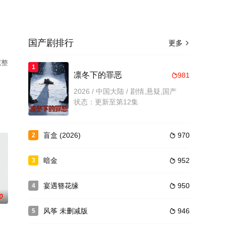
国产剧排行
更多

完整
1
凛冬下的罪恶
981

2026 / 中国大陆 / 剧情,悬疑,国产
状态：更新至第12集
盲盒 (2026)
970
2

暗金
952
3

宴遇簪花缘
950
4

0
风筝 未删减版
946
5
