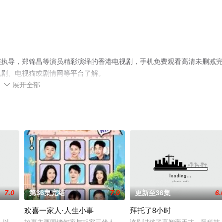
演执导，郑锦昌等演员精彩演绎的香港电视剧，手机免费观看高清未删减
视剧、电视猫或剧情网等平台了解。
展开全部

7.0
第36集完结
7.0
更新至36集
6.
欢喜一家人·人生小事
拜托了8小时