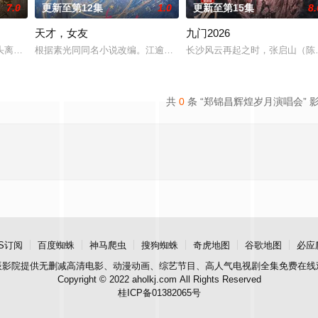
7.0
更新至第12集
1.0
更新至第15集
8.
天才，女友
九门2026
完成复仇的受害者；临终前与遗憾和解的“无用之人”；共享同一具躯体的人格“
头离奇失窃，戏班主横尸戏台，将冷血少帅许又安与昆曲名伶荣筱楠推向不死不
根据素光同同名小说改编。江逾白长大以后，林知夏忽然对他说：“江
长沙风云再起之时，张启山（陈伟
共
0
条 “郑锦昌辉煌岁月演唱会” 
S订阅
百度蜘蛛
神马爬虫
搜狗蜘蛛
奇虎地图
谷歌地图
必应
辰影院
提供无删减高清电影、动漫动画、综艺节目、高人气电视剧全集免费在线
Copyright © 2022 aholkj.com All Rights Reserved
桂ICP备01382065号