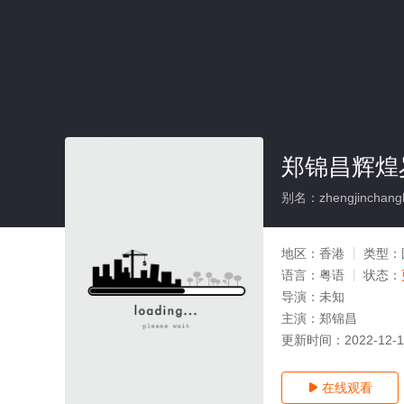
郑锦昌辉煌
别名：zhengjinchangh
地区：
香港
类型：
语言：
粤语
状态：
导演：
未知
主演：
郑锦昌
更新时间：
2022-12-
在线观看
