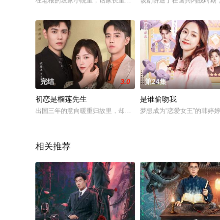
在老根的农家小院里，话家长里短享岁月之欢。龙泉山庄依旧包
该剧讲述了在国共内战时期
完结
3.0
第24集
初恋是榴莲先生
是谁偷吻我
出国三年的意向暖重归故里，却在一下飞机的当天，被前男友苏
梦想成为“恋爱女王”的韩
相关推荐