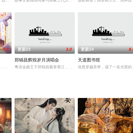
罗万象，饮食男女、民间艺术，小小山庄里有百态人生，龙泉沟的大戏即将拉开
，以李克农为首的红色谍报战线的历史故事。
故事主要围绕何家与胡家三代人日常的点点滴滴展开。胡小妮在事业与
该剧讲述了高智商天才、黑科技
7.0
更新23
3.0
更新24
8.
郑锦昌辉煌岁月演唱会
天道图书馆
沉强行带走，逼迫她嫁他为妻。，苏沉等了易向暖三年，这三年易向暖音讯全无
婷婷，是一家恋爱游戏公司的白领策划。在一次项目组聚餐后，喝醉的她梦到了一
粤语金曲王子郑锦昌载誉香江，献唱多首名曲：唐山大兄/猛龙过江/
张悬穿越异界，成了一名光荣的