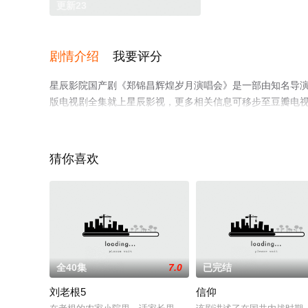
更新23
剧情介绍
我要评分
星辰影院国产剧《郑锦昌辉煌岁月演唱会》是一部由知名导
版电视剧全集就上星辰影视，更多相关信息可移步至豆瓣电
猜你喜欢
全40集
7.0
已完结
刘老根5
信仰