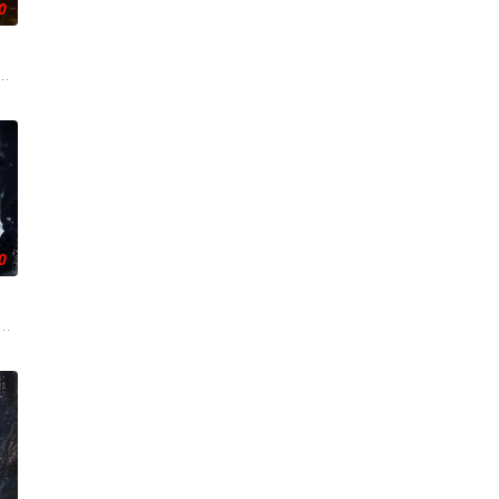
0
他与女探长穆英搭档，侦破阎王娶亲、五鬼运财、木偶杀人、花妖
在复杂局势中坚守初心、勇敢面对困难的爱情故事。通过剧中主人公在成长的道
辉，大平王朝有史以来个以女子进士科三元及第入翰林院的奇女子。十年前的
0
手查出诈骗团伙头目阎礼的犯罪
负玄鸟之力的夜族公主，前世相恋遭他任务背叛。魔蛟凤无尘从中挑
。太子夏无双和好兄弟张小峰奉皇命携天子剑赴云州剿魔，初见独孤晴即中圈套
刑侦支队在无普及监控、无DNA鉴定技术的支持下，通过摸排、勘查等传统刑侦