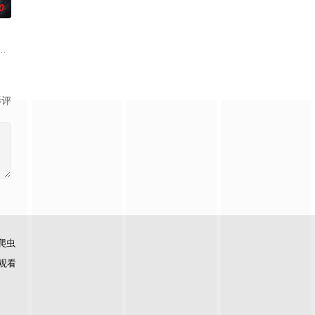
0
刮刮乐”；病床前不离不
休的对立绝境。而他们不知，对方正是自己苦寻多年的患难“兄弟”
逾白，我喜欢你，哲学和生物学意义上的喜欢。”那个夜晚，他脸颊微热，还听
霆 饰）与吴老狗（曾舜晞 饰）强强联手，携手霍仙姑（陈瑶 饰）与九门诸人
影评
爬虫
观看