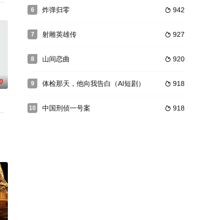
帷幕。
家庭的平衡中产生了反思，最终将天平维持在了“女主外，男主内”那一边；何
大神叶天与AR竞技界一姐白薇从一生之敌变成一生挚爱高能甜酷爱情故事。
炸弹归零
942
6

射雕英雄传
927
7

山间恋曲
920
8

0
体检那天，他向我告白（AI短剧）
918
9

中国刑侦一号案
918
10

，但时间却改不了他的情深，反
个穿着白色T恤的男生慢慢靠近自己，有些害羞，深情的吻了自己
马永贞大战精武门、海上风光、奀妹去买菜、梦难圆等等。
教师，脑海中多出了一个神秘的图书馆。只要他看过的东西，无论人还是物，