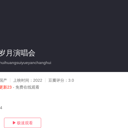
岁月演唱会
uihuangsuiyueyanchanghui
国产
上映时间：
2022
豆瓣评分：
3.0
更新23
- 免费在线观看
14
极速观看
