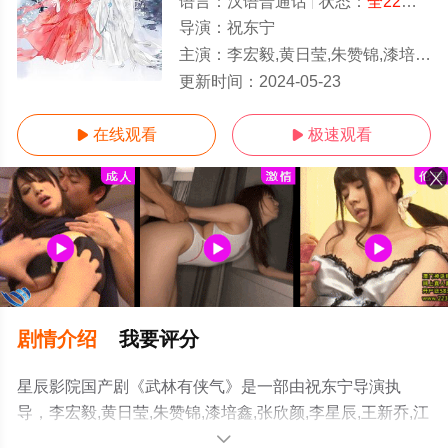
语言：
汉语普通话
状态：
全22集
- 
导演：
祝东宁
主演：
李宏毅,黄日莹,朱赞锦,漆培鑫,张欣颜,李星辰,王新乔,江鹏
1-22全集/大结局
更新时间：
2024-05-23
在线观看
极速观看


剧情介绍
我要评分
星辰影院国产剧《武林有侠气》是一部由祝东宁导演执
导，李宏毅,黄日莹,朱赞锦,漆培鑫,张欣颜,李星辰,王新乔,江
鹏等演员精彩演绎的中国大陆电视剧，大结局剧情已揭晓
