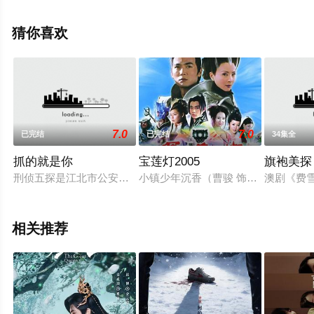
（1-22全集），手机免费观看高清未删减完整版电视剧全
集就上星辰影视，更多相关信息可移步至豆瓣电视剧、电
猜你喜欢
视猫或剧情网等平台了解。
7.0
7.0
已完结
已完结
34集全
抓的就是你
宝莲灯2005
旗袍美探
刑侦五探是江北市公安局下属的一个特殊刑侦小组，拥有犯罪心
小镇少年沉香（曹骏 饰）和父亲刘彦
澳剧《费雪
相关推荐