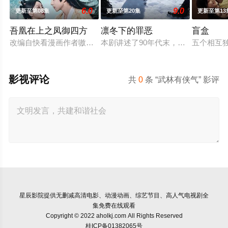
6.0
9.0
更新至第08集
更新至第20集
更新至第13
吾凰在上之凤御四方
凛冬下的罪恶
盲盒
改编自快看漫画作者嗷小泽的独家连载漫画《吾凰在上》。现代
本剧讲述了90年代末，怒河市刑侦支
五个相互
影视评论
共
0
条 “武林有侠气” 影评
星辰影院
提供无删减高清电影、动漫动画、综艺节目、高人气电视剧全
集免费在线观看
Copyright © 2022 aholkj.com All Rights Reserved
桂ICP备01382065号