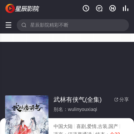






武林有侠气(全集)
分享

别名：wulinyouxiaqi
中国大陆
喜剧,爱情,古装,国产
2023