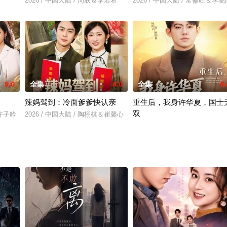
2026 / 中国大陆 / 周朕＆李若希
2026 / 中国大陆 / 常修旺＆李晓
＆崔栩淙
9.0
全集
8.0
全集
8.
辣妈驾到：冷面爹爹快认亲
重生后，我身许华夏，国士
双
＆许子吟
2026 / 中国大陆 / 陶栩棋＆崔馨心
2026 / 中国大陆 / 杨皓文&张馨