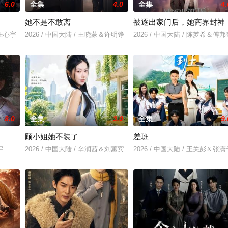
6.0
全集
4.0
全集
4.
她不是不敢离
被逐出家门后，她商界封神
＆汪心宇
2026 / 中国大陆 / 王晓蒙＆许明铮
2026 / 中国大陆 / 陈梦希＆傅邦
8.0
全集
3.0
全集
9.
顾小姐她不装了
差班
宇
2026 / 中国大陆 / 辛润茜＆刘蕙宾
2026 / 中国大陆 / 王关彭＆张潇