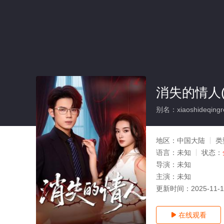
消失的情人(
别名：xiaoshideqingr
地区：
中国大陆
类
语言：
未知
状态：
导演：
未知
主演：
未知
更新时间：
2025-11-
在线观看
