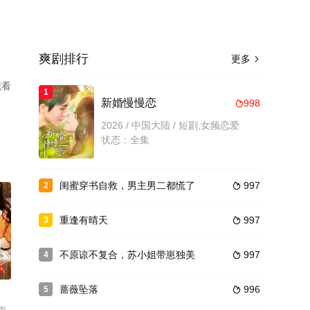
爽剧排行
更多

观看
1
新婚慢慢恋
998

2026 / 中国大陆 / 短剧,女频恋爱
状态：全集
闺蜜穿书自救，男主男二都慌了
997
2

重逢有晴天
997
3

不原谅不复合，苏小姐带崽独美
997
4

0
蔷薇坠落
996
5
