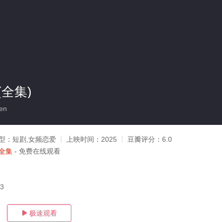
全集)
en
型：
短剧,女频恋爱
上映时间：
2025
豆瓣评分：
6.0
全集
- 免费在线观看
13
极速观看
