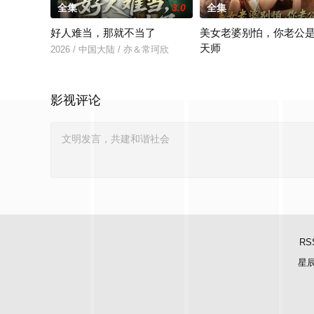
全集
3.0
全集
好人难当，那就不当了
美女老婆别怕，你老公
天师
2026 / 中国大陆 / 亦＆常珂欣
2026 / 中国大陆 / 王家霖
影视评论
RS
星