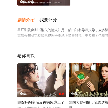
全集/全集
剧情介绍
我要评分
星辰影院爽剧《消失的情人》是一部由知名导演执导，众多
高清未删减完整版电视剧全集就上星辰影视，更多相关信息
猜你喜欢
全集
9.0
全集
跟踪狂翻车后反被病娇缠上了
缅国大嫂别怕，我靠透
哥