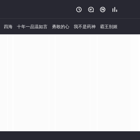




四海
十年一品温如言
勇敢的心
我不是药神
霸王别姬