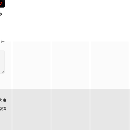
0
假
隽
影评
爬虫
观看