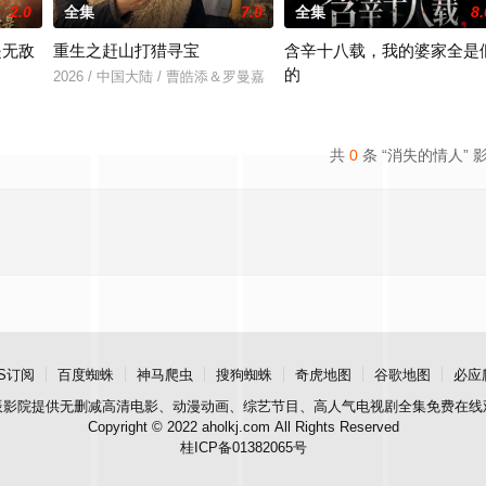
2.0
全集
7.0
全集
8.
是无敌
重生之赶山打猎寻宝
含辛十八载，我的婆家全是
的
2026 / 中国大陆 / 曹皓添＆罗曼嘉
＆张亚迪
2026 / 中国大陆 / 张耀尹＆伍京
共
0
条 “消失的情人” 
S订阅
百度蜘蛛
神马爬虫
搜狗蜘蛛
奇虎地图
谷歌地图
必应
辰影院
提供无删减高清电影、动漫动画、综艺节目、高人气电视剧全集免费在线
Copyright © 2022 aholkj.com All Rights Reserved
桂ICP备01382065号