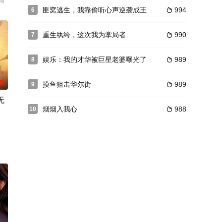
雨
匪窝逃生，我靠偷听心声逆袭成王
994
6

重生纨绔，这次我为掌局者
990
7

娱乐：我的才华被巨星老婆曝光了
989
8

0
摸鱼狙击华尔街
989
9

无
烟烟入我心
988
10

心