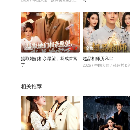
2026 / 中国大陆 / 赵泽帆＆欧阳瑞泽
2026 / 中国大陆 / 郭建清
全集
10.0
全集
提取她们相亲愿望，我成首富
超品相师历凡尘
了
2026 / 中国大陆 / 孙钰哲
2026 / 中国大陆 / 文静＆廖家昊
相关推荐