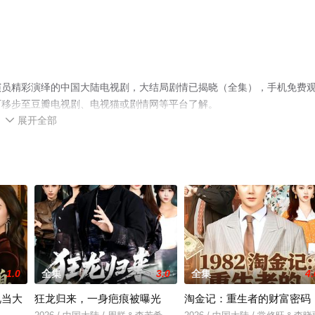
演员精彩演绎的中国大陆电视剧，大结局剧情已揭晓（全集），手机免费
可移步至豆瓣电视剧、电视猫或剧情网等平台了解。
展开全部

1.0
全集
3.0
全集
4.
视当大
狂龙归来，一身疤痕被曝光
淘金记：重生者的财富密码