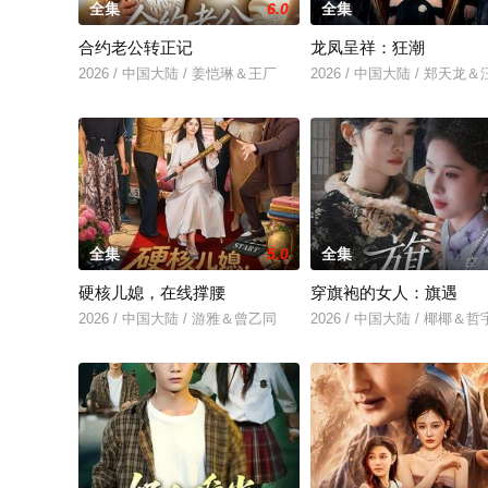
全集
6.0
全集
合约老公转正记
龙凤呈祥：狂潮
2026 / 中国大陆 / 姜恺琳＆王厂
2026 / 中国大陆 / 郑天龙
全集
5.0
全集
硬核儿媳，在线撑腰
穿旗袍的女人：旗遇
2026 / 中国大陆 / 游雅＆曾乙同
2026 / 中国大陆 / 椰椰＆哲