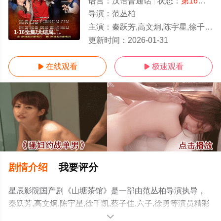
语言：
汉语普通话
状态：
第16集已完结
导演：
范丛柏
主演：
秦跃芳,高文炯,陈宇星,徐千凯,蔡子佳,六子,徐勇
1-16全集/大结局
更新时间：
2026-01-31
在线观看
极速观看


剧情介绍
我要评分
星辰影院国产剧《山塘茶馆》是一部由范丛柏导演执导，
秦跃芳,高文炯,陈宇星,徐千凯,蔡子佳,六子,徐勇等演员精彩
演绎的中国大陆电视剧，大结局剧情已揭晓（1-16全
