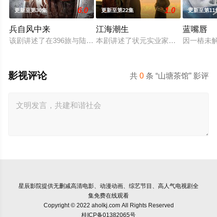
6.0
1.0
更新至第30集
更新至第22集
更新至第11
兵自风中来
江海潮生
蓝嘴唇
该剧讲述了在396旅与陆军步兵学院联合举办的小型军事演习中
本剧讲述了状元实业家张謇创办大生
因一樁未
影视评论
共
0
条 “山塘茶馆” 影评
星辰影院
提供无删减高清电影、动漫动画、综艺节目、高人气电视剧全
集免费在线观看
Copyright © 2022 aholkj.com All Rights Reserved
桂ICP备01382065号