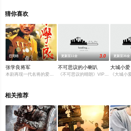
集），手机免费观看高清未删减完整版电视剧全集就上星
辰影视，更多相关信息可移步至豆瓣电视剧、电视猫或剧
猜你喜欢
情网等平台了解。
3.0
3.0
已完结
更新至11全
更新至35全
张学良将军
不可思议的小喇叭
大城小爱
本剧再现一代名将的爱国情殇，一段荡气回肠的世纪爱情，一场
《不可思议的晴朗》VIP独享小剧场
《大城小
相关推荐