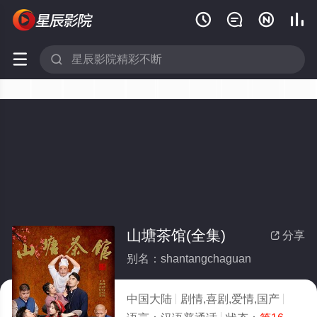






山塘茶馆(全集)
分享

别名：shantangchaguan
中国大陆
剧情,喜剧,爱情,国产
2026