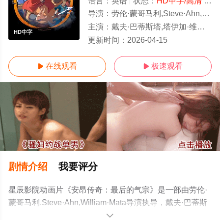
语言：
英语
状态：
HD中字/高清
- 免费在线观看
导演：
劳伦·蒙哥马利,Steve·Ahn,William·Mata
主演：
戴夫·巴蒂斯塔,塔伊加·维迪提,芙蕾达·平托,史蒂文·元,关继威,杰拉尔丁·维斯瓦纳坦,南允道,杰西卡·马滕,迪·布莱
HD中字
更新时间：
2026-04-15
在线观看
极速观看


剧情介绍
我要评分
星辰影院动画片《安昂传奇：最后的气宗》是一部由劳伦·
蒙哥马利,Steve·Ahn,William·Mata导演执导，戴夫·巴蒂斯
塔,塔伊加·维迪提,芙蕾达·平托,史蒂文·元,关继威,杰拉尔丁·
