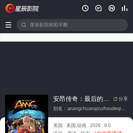






安昂传奇：最后的气宗
分享

别名：anangchuanqizuihoudeqizong
美国
美国,动画
2026
9.0