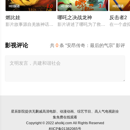
1.0
3.0
HD国语
HD国语
HD国语
燃比娃
哪吒之决战龙神
反击者2
影片故事源自羌族神话，讲述了一只被人类抚养长大的猴子，追寻
影片讲述了哪吒为了救出活祭的小孩
在一个虚
影视评论
共
0
条 “安昂传奇：最后的气宗” 影评
星辰影院
提供无删减高清电影、动漫动画、综艺节目、高人气电视剧全
集免费在线观看
Copyright © 2022 aholkj.com All Rights Reserved
桂ICP备01382065号