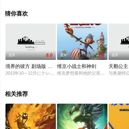
维斯瓦纳坦,南允道,杰西卡·马滕,迪·布莱德利·贝克,罗曼·萨
拉戈萨,佩塔·萨金特,Dionne·Quan等演员精彩演绎的美国电
猜你喜欢
影，手机免费观看高清未删减完整版电影大全就上星辰影
视，更多相关信息可移步至豆瓣电影、电视猫或剧情网等
平台了解。
6.0
7.0
正片
正片
正片
境界的彼方 剧场版 未来篇
维京小战士和神剑
天鹅公主
2013年10～12月にテレビアニメが放送された京都アニメー
维克梦想着和他的父亲哈尔瓦尔一起
与奥黛特
相关推荐