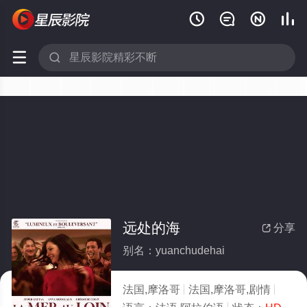






远处的海
分享

别名：yuanchudehai
法国,摩洛哥
法国,摩洛哥,剧情
2024