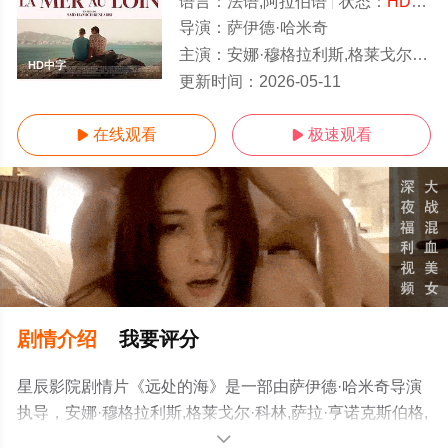
语言：
法语,阿拉伯语
状态：
HD中字/高清
导演：
萨伊德·哈米奇
主演：
安娜·穆格拉利斯,格莱戈尔·科林,萨拉·亨诺克斯伯格,阿尤布·格雷塔,Omar·Boulakirba,Rym·Fogl
HD中字
更新时间：
2026-05-11
在线观看
极速观看


剧情介绍
我要评分
星辰影院剧情片《远处的海》是一部由萨伊德·哈米奇导演
执导，安娜·穆格拉利斯,格莱戈尔·科林,萨拉·亨诺克斯伯格,
阿尤布·格雷
