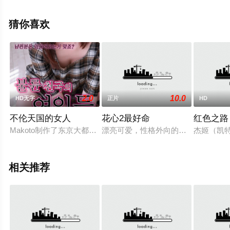
塔,Omar·Boulakirba,Rym·Foglia,Ali·Mehdi·Moulai等演员
精彩演绎的法国,摩洛哥电影，手机免费观看高清未删减完
猜你喜欢
整版电影大全就上星辰影视，更多相关信息可移步至豆瓣
电影、电视猫或剧情网等平台了解。
2.0
10.0
HD无字
正片
HD
不伦天国的女人
花心2最好命
红色之路
Makoto制作了东京大都市区公寓的地图。地图上标注了五处公寓
漂亮可爱，性格外向的柳依依因为一
杰姬（凯特
相关推荐