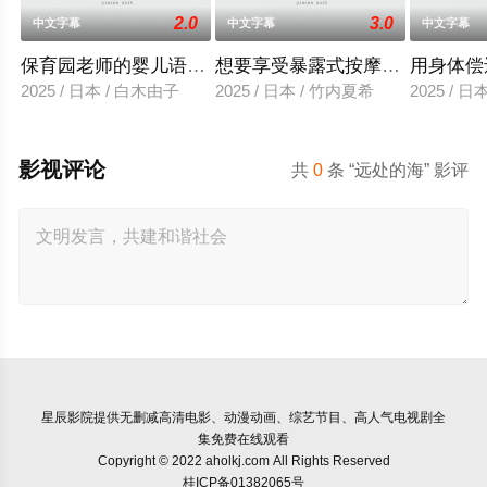
2.0
3.0
中文字幕
中文字幕
中文字幕
保育园老师的婴儿语让人超兴奋
想要享受暴露式按摩的已婚女子
用身体偿
2025 / 日本 / 白木由子
2025 / 日本 / 竹内夏希
2025 / 
影视评论
共
0
条 “远处的海” 影评
星辰影院
提供无删减高清电影、动漫动画、综艺节目、高人气电视剧全
集免费在线观看
Copyright © 2022 aholkj.com All Rights Reserved
桂ICP备01382065号