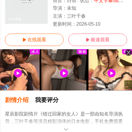
语言：
日语
状态：
中文字幕/高清
- 
导演：
未知
主演：
三叶千春
中文字幕
更新时间：
2026-05-10
在线观看
极速观看


剧情介绍
我要评分
星辰影院剧情片《错过回家的女人》是一部由知名导演执
导，三叶千春等演员精彩演绎的日本电影，手机免费观看
高清未删减完整版电影大全就上星辰影视，更多相关信息
