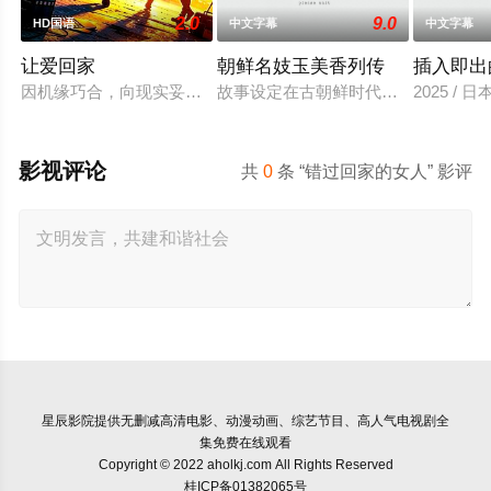
2.0
9.0
HD国语
中文字幕
中文字幕
让爱回家
朝鲜名妓玉美香列传
插入即出
因机缘巧合，向现实妥协的导演朱达仁萌生拍一部《河南人在北京
故事设定在古朝鲜时代，有一处著名
2025 / 
影视评论
共
0
条 “错过回家的女人” 影评
星辰影院
提供无删减高清电影、动漫动画、综艺节目、高人气电视剧全
集免费在线观看
Copyright © 2022 aholkj.com All Rights Reserved
桂ICP备01382065号