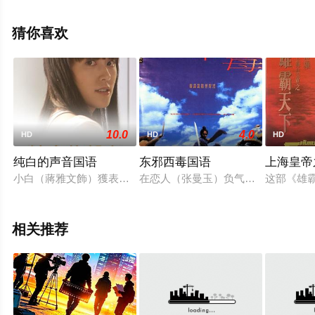
可移步至豆瓣电影、电视猫或剧情网等平台了解。
猜你喜欢
10.0
4.0
HD
HD
HD
纯白的声音国语
东邪西毒国语
上海皇帝
小白（蔣雅文飾）獲表姐介紹而成為配音員，因此結識了收音師
在恋人（张曼玉）负气嫁给兄长的当
这部《雄
相关推荐