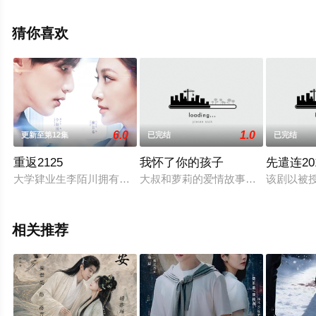
电视剧全集就上星辰影视，更多相关信息可移步至豆瓣电
视剧、电视猫或剧情网等平台了解。
猜你喜欢
6.0
1.0
更新至第12集
已完结
已完结
重返2125
我怀了你的孩子
先遣连20
大学肄业生李陌川拥有能够预知危险的超感力，但他只想安稳地
大叔和萝莉的爱情故事并不都会像漫
该剧以被
相关推荐