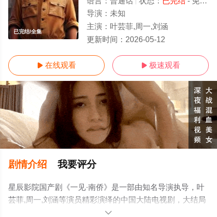
语言：
普通话
状态：
已完结
- 免费在线观看
导演：
未知
主演：
叶芸菲,周一,刘涵
已完结/全集
更新时间：
2026-05-12
在线观看
极速观看


剧情介绍
我要评分
星辰影院国产剧《一见·南侨》是一部由知名导演执导，叶
芸菲,周一,刘涵等演员精彩演绎的中国大陆电视剧，大结局
剧情已揭晓（已完结），手机免费观看高清未删减完整版
