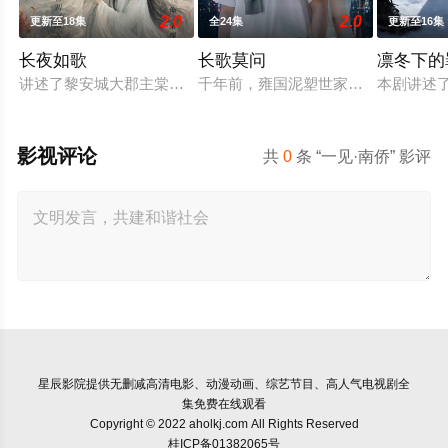
2.0
2.0
更新至18集
全24集
更新至16集
长夜如歌
长歌莫问
凛冬下的
讲述了黎安城大郡主棠溪槿与烈云峥之间曲折动人的情感，以及
千年前，雍国泥塑世家楚门因进贡的
本剧讲述
影视评论
共
0
条 “一见·南侨” 影评
星辰影院
提供无删减高清电影、动漫动画、综艺节目、高人气电视剧全
集免费在线观看
Copyright © 2022 aholkj.com All Rights Reserved
桂ICP备01382065号