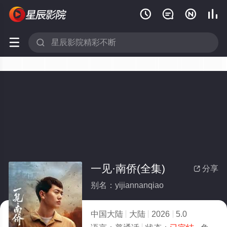






一见·南侨(全集)
分享

别名：yijiannanqiao
中国大陆
大陆
2026
5.0