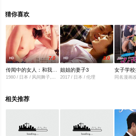
高清未删减完整版电影大全就上星辰影视，更多相关信息
可移步至豆瓣电影、电视猫或剧情网等平台了解。
猜你喜欢
7.0
8.0
HD
HD
HD
传闻中的女人：和我一起睡到早上
姐姐的妻子3
女子学校
1980 / 日本 / 风间舞子,Rima,Aono,Rumi,Sasaki,下元史朗,Hiroshi
2017 / 日本 / 伦理
同名漫画
相关推荐