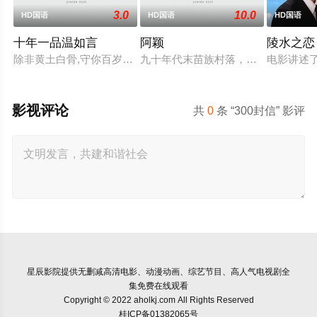
3.0
10.0
HD国语
HD国语
HD国语
十年一品温如言
阿颖
陵水之恋
除非黄土白骨,守你百岁无忧,你是否遇见十年羁绊百年奉陪的那
九十年代末苗族村落，女孩阿颖反抗
电影讲述
影视评论
共
0
条 “300封信” 影评
星辰影院
提供无删减高清电影、动漫动画、综艺节目、高人气电视剧全
集免费在线观看
Copyright © 2022 aholkj.com All Rights Reserved
桂ICP备01382065号