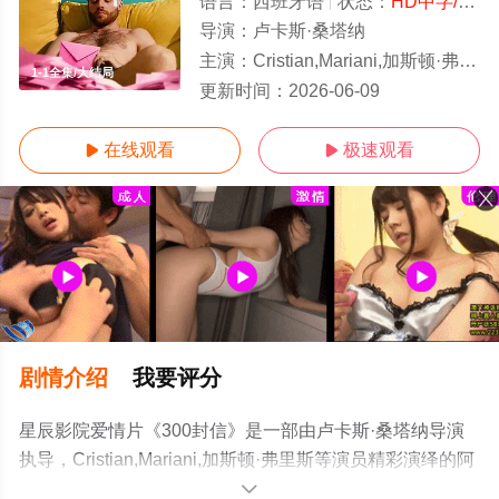
语言：
西班牙语
状态：
HD中字/高清
导演：
卢卡斯·桑塔纳
主演：
Cristian,Mariani,加斯顿·弗里斯
1-1全集/大结局
更新时间：
2026-06-09
在线观看
极速观看


剧情介绍
我要评分
星辰影院爱情片《300封信》是一部由卢卡斯·桑塔纳导演
执导，Cristian,Mariani,加斯顿·弗里斯等演员精彩演绎的阿
根廷电影，大结局剧情已揭晓（1-1全集），手机免费观看
