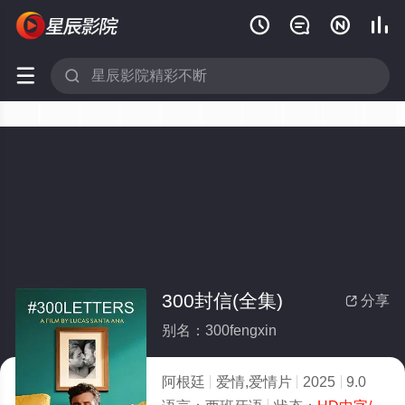






300封信(全集)
分享

别名：300fengxin
阿根廷
爱情,爱情片
2025
9.0