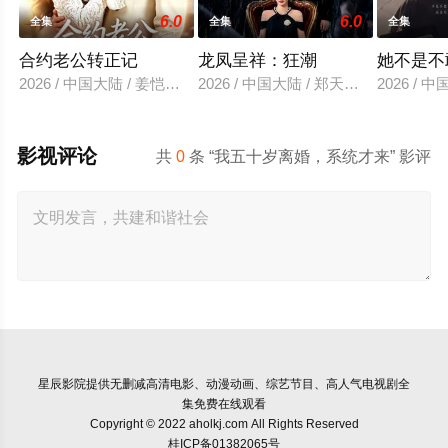
6.0
6.0
全集
全集
全集
合约老公转正记
龙凤呈祥：狂潮
她不是不
2026 / 中国大陆 / 姜恺琳＆王厂
2026 / 中国大陆 / 郑天龙＆汪心宇
2026 /
影视评论
共
0
条 “我五十岁离婚，系统才来” 影评
星辰影院
提供无删减高清电影、动漫动画、综艺节目、高人气电视剧全
集免费在线观看
Copyright © 2022 aholkj.com All Rights Reserved
桂ICP备01382065号