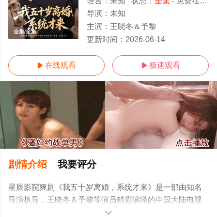
语言：
未知
状态：
全集
- 免费在线观看
导演：
未知
主演：
王晓冬＆予黎
全集/全集
更新时间：
2026-06-14
在线观看
极速观看


剧情介绍
我要评分
星辰影院爽剧《我五十岁离婚，系统才来》是一部由知名
导演执导，王晓冬＆予黎等演员精彩演绎的中国大陆电视
剧，大结局剧情已揭晓（全集），手机免费观看高清未删
