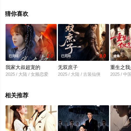
减完整版电视剧全集就上星辰影视，更多相关信息可移步
至豆瓣电视剧、电视猫或剧情网等平台了解。
猜你喜欢
2.0
9.0
已完结
已完结
全集
我家大叔超宠的
无双庶子
重生之我
2025 / 大陆 / 女频恋爱
2025 / 大陆 / 古装仙侠
2025 / 
相关推荐