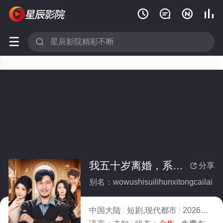






我五十岁离婚，系统才来(全集)
分享

别名：wowushisuilihunxitongcailai
中国大陆
短剧,现代都市
2026
10.0