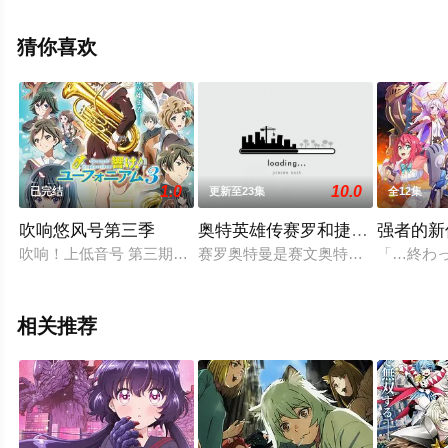
集已完结），手机免费观看高清未删减完整版动漫全集就
上星辰影视，更多相关信息可移步至豆瓣动漫、电视猫或
猜你喜欢
剧情网等平台了解。
1.0
10.0
已完结
更新至23集
全12集
吹响悠风号第三季
奥特英雄传赛罗和捷德普通话
强者的新
吹响！上低音号 第三期制作决定
赛罗奥特曼是赛文奥特曼的儿子，自
「…終わ
相关推荐