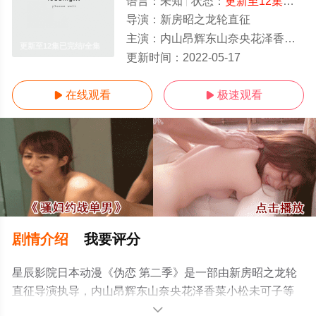
语言：
未知
状态：
更新至12集已完结
导演：
新房昭之龙轮直征
主演：
内山昂辉东山奈央花泽香菜小松未可子
更新至12集已完结/全集
更新时间：
2022-05-17
在线观看
极速观看


剧情介绍
我要评分
星辰影院日本动漫《伪恋 第二季》是一部由新房昭之龙轮
直征导演执导，内山昂辉东山奈央花泽香菜小松未可子等
演员精彩演绎的日本动漫，大结局剧情已揭晓（更新至12
