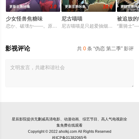
3.0
10.0
更新至第06集
更新至第06集
更新至第06
少女怪兽焦糖味
尼古喵喵
被追放的
恋か、破壊か――。原因不明の病に悩まされている女子高生・
尼古喵喵是只超爱抽烟的废物兽人！
“重骑士
影视评论
共
0
条 “伪恋 第二季” 影评
星辰影院
提供无删减高清电影、动漫动画、综艺节目、高人气电视剧全
集免费在线观看
Copyright © 2022 aholkj.com All Rights Reserved
桂ICP备01382065号